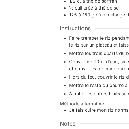
1/2
c. à thé
de saffran
½
cuillerée à thé de sel
125
à 150 g d'un mélange de
Instructions
Faire tremper le riz pendant
le riz sur un plateau et lai
Mettre les trois quarts du b
Couvrir de 90 cl d'eau, sale
et couvrir. Faire cuire dura
Hors du feu, couvrir le riz 
Mettre le reste du beurre à
Ajouter les autres fruits sec
Méthode alternative
Je fais cuire mon riz norma
Notes