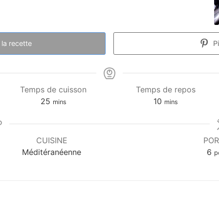
la recette
Pi
Temps de cuisson
Temps de repos
25
10
mins
mins
CUISINE
POR
Méditéranéenne
6
p