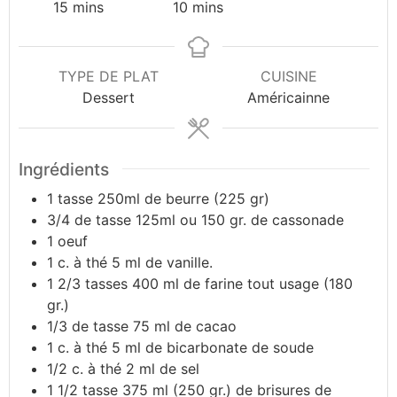
15
mins
10
mins
TYPE DE PLAT
CUISINE
Dessert
Américainne
Ingrédients
1
tasse
250ml de beurre (225 gr)
3/4
de tasse
125ml ou 150 gr. de cassonade
1
oeuf
1
c. à thé
5 ml de vanille.
1 2/3
tasses
400 ml de farine tout usage (180
gr.)
1/3
de tasse
75 ml de cacao
1
c. à thé
5 ml de bicarbonate de soude
1/2
c. à thé
2 ml de sel
1 1/2
tasse
375 ml (250 gr.) de brisures de