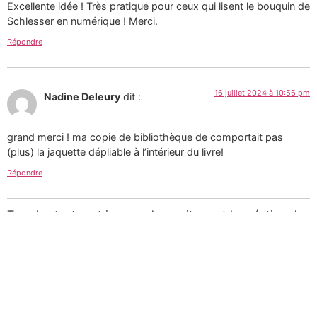
Excellente idée ! Très pratique pour ceux qui lisent le bouquin de
Schlesser en numérique ! Merci.
Répondre
16 juillet 2024 à 10:56 pm
Nadine Deleury
dit :
grand merci ! ma copie de bibliothèque de comportait pas
(plus) la jaquette dépliable à l’intérieur du livre!
Répondre
Tous les textes et images de ce site sont la création de
Martin Paquin et sont mises à votre disposition selon
les termes de la
Licence Creative Commons 4.0
International
.
Pour une utilisation
commerciale des photographies consultez mon
portfolio sur le site d’
Alamy
ou
laissez-moi un message