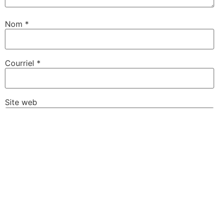
Nom
*
Courriel
*
Site web
Enregistrer mon nom, courriel et site web dans le
navigateur pour la prochaine fois que je commenterai.