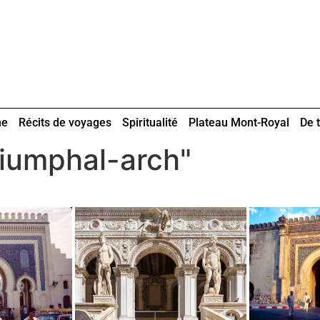
ne
Récits de voyages
Spiritualité
Plateau Mont-Royal
De t
riumphal-arch"