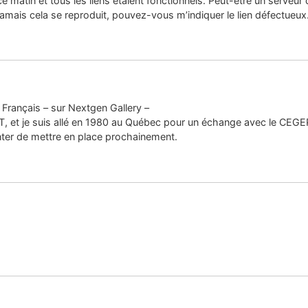
s ce matin et tous les liens étaient fonctionnels. Peut-être un serveu
amais cela se reproduit, pouvez-vous m’indiquer le lien défectueux
Français – sur Nextgen Gallery –
UT, et je suis allé en 1980 au Québec pour un échange avec le CEGEP
enter de mettre en place prochainement.