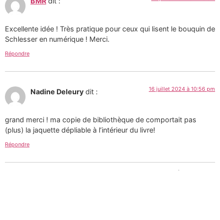
BMR
dit :
Excellente idée ! Très pratique pour ceux qui lisent le bouquin de
Schlesser en numérique ! Merci.
Répondre
16 juillet 2024 à 10:56 pm
Nadine Deleury
dit :
grand merci ! ma copie de bibliothèque de comportait pas
(plus) la jaquette dépliable à l’intérieur du livre!
Répondre
Tous les textes et images de ce site sont la création de
Martin Paquin et sont mises à votre disposition selon
les termes de la
Licence Creative Commons 4.0
International
.
Pour une utilisation