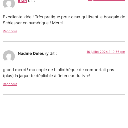
BMR
dit :
Excellente idée ! Très pratique pour ceux qui lisent le bouquin de
Schlesser en numérique ! Merci.
Répondre
16 juillet 2024 à 10:56 pm
Nadine Deleury
dit :
grand merci ! ma copie de bibliothèque de comportait pas
(plus) la jaquette dépliable à l’intérieur du livre!
Répondre
Tous les textes et images de ce site sont la création de
Martin Paquin et sont mises à votre disposition selon
les termes de la
Licence Creative Commons 4.0
International
.
Pour une utilisation