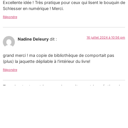
Excellente idée ! Très pratique pour ceux qui lisent le bouquin de
Schlesser en numérique ! Merci.
Répondre
16 juillet 2024 à 10:56 pm
Nadine Deleury
dit :
grand merci ! ma copie de bibliothèque de comportait pas
(plus) la jaquette dépliable à l’intérieur du livre!
Répondre
Tous les textes et images de ce site sont la création de
Martin Paquin et sont mises à votre disposition selon
les termes de la
Licence Creative Commons 4.0
International
.
Pour une utilisation
commerciale des photographies consultez mon
portfolio sur le site d’
Alamy
ou
laissez-moi un message