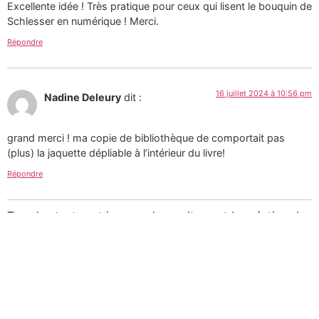
Excellente idée ! Très pratique pour ceux qui lisent le bouquin de
Schlesser en numérique ! Merci.
Répondre
16 juillet 2024 à 10:56 pm
Nadine Deleury
dit :
grand merci ! ma copie de bibliothèque de comportait pas
(plus) la jaquette dépliable à l’intérieur du livre!
Répondre
Tous les textes et images de ce site sont la création de
Martin Paquin et sont mises à votre disposition selon
les termes de la
Licence Creative Commons 4.0
International
.
Pour une utilisation
commerciale des photographies consultez mon
portfolio sur le site d’
Alamy
ou
laissez-moi un message