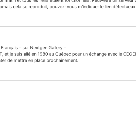
s ce matin et tous les liens étaient fonctionnels. Peut-être un serveu
amais cela se reproduit, pouvez-vous m’indiquer le lien défectueux
Français – sur Nextgen Gallery –
UT, et je suis allé en 1980 au Québec pour un échange avec le CEGEP
enter de mettre en place prochainement.