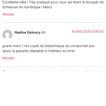
Excellente idée ! Très pratique pour ceux qui lisent le bouquin de
Schlesser en numérique ! Merci.
Répondre
16 juillet 2024 à 10:56 pm
Nadine Deleury
dit :
grand merci ! ma copie de bibliothèque de comportait pas
(plus) la jaquette dépliable à l’intérieur du livre!
Répondre
Tous les textes et images de ce site sont la création de
Martin Paquin et sont mises à votre disposition selon
les termes de la
Licence Creative Commons 4.0
International
.
Pour une utilisation
commerciale des photographies consultez mon
portfolio sur le site d’
Alamy
ou
laissez-moi un message