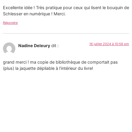
Excellente idée ! Très pratique pour ceux qui lisent le bouquin de
Schlesser en numérique ! Merci.
Répondre
16 juillet 2024 à 10:56 pm
Nadine Deleury
dit :
grand merci ! ma copie de bibliothèque de comportait pas
(plus) la jaquette dépliable à l’intérieur du livre!
Répondre
Tous les textes et images de ce site sont la création de
Martin Paquin et sont mises à votre disposition selon
les termes de la
Licence Creative Commons 4.0
International
.
Pour une utilisation
commerciale des photographies consultez mon