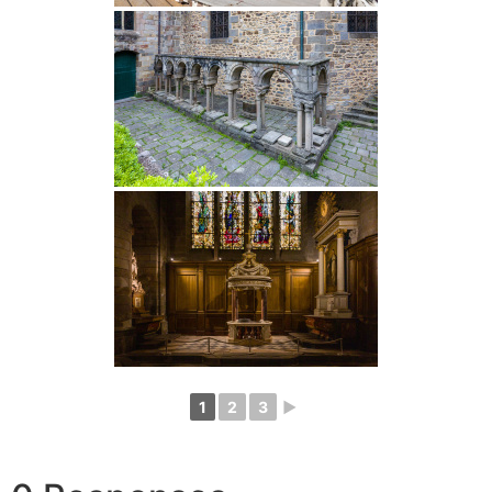
1
2
3
►