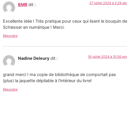
27 juillet 2024 à 2:29 am
BMR
dit :
Excellente idée ! Très pratique pour ceux qui lisent le bouquin de
Schlesser en numérique ! Merci.
Répondre
16 juillet 2024 à 10:56 pm
Nadine Deleury
dit :
grand merci ! ma copie de bibliothèque de comportait pas
(plus) la jaquette dépliable à l’intérieur du livre!
Répondre
Tous les textes et images de ce site sont la création de
Martin Paquin et sont mises à votre disposition selon
les termes de la
Licence Creative Commons 4.0