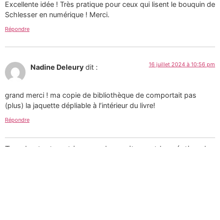
Excellente idée ! Très pratique pour ceux qui lisent le bouquin de
Schlesser en numérique ! Merci.
Répondre
16 juillet 2024 à 10:56 pm
Nadine Deleury
dit :
grand merci ! ma copie de bibliothèque de comportait pas
(plus) la jaquette dépliable à l’intérieur du livre!
Répondre
Tous les textes et images de ce site sont la création de
Martin Paquin et sont mises à votre disposition selon
les termes de la
Licence Creative Commons 4.0
International
.
Pour une utilisation
commerciale des photographies consultez mon
portfolio sur le site d’
Alamy
ou
laissez-moi un message