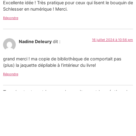
Excellente idée ! Très pratique pour ceux qui lisent le bouquin de
Schlesser en numérique ! Merci.
Répondre
16 juillet 2024 à 10:56 pm
Nadine Deleury
dit :
grand merci ! ma copie de bibliothèque de comportait pas
(plus) la jaquette dépliable à l’intérieur du livre!
Répondre
Tous les textes et images de ce site sont la création de
Martin Paquin et sont mises à votre disposition selon
les termes de la
Licence Creative Commons 4.0
International
.
Pour une utilisation
commerciale des photographies consultez mon
portfolio sur le site d’
Alamy
ou
laissez-moi un message