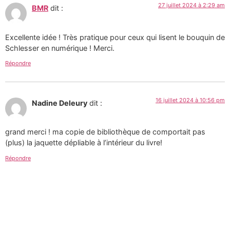
27 juillet 2024 à 2:29 am
BMR
dit :
Excellente idée ! Très pratique pour ceux qui lisent le bouquin de
Schlesser en numérique ! Merci.
Répondre
16 juillet 2024 à 10:56 pm
Nadine Deleury
dit :
grand merci ! ma copie de bibliothèque de comportait pas
(plus) la jaquette dépliable à l’intérieur du livre!
Répondre
Tous les textes et images de ce site sont la création de
Martin Paquin et sont mises à votre disposition selon
les termes de la
Licence Creative Commons 4.0