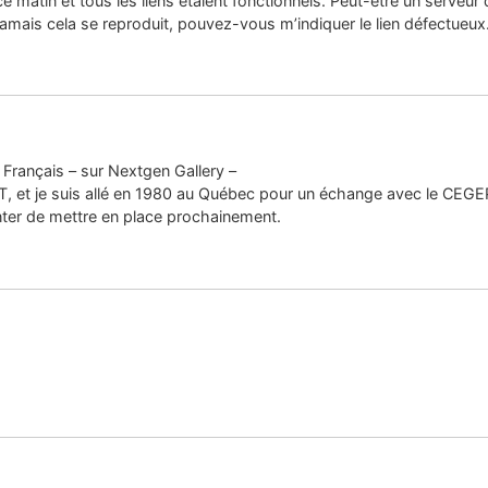
s ce matin et tous les liens étaient fonctionnels. Peut-être un serveu
amais cela se reproduit, pouvez-vous m’indiquer le lien défectueux
Français – sur Nextgen Gallery –
UT, et je suis allé en 1980 au Québec pour un échange avec le CEGEP
enter de mettre en place prochainement.