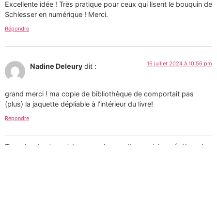
Excellente idée ! Très pratique pour ceux qui lisent le bouquin de
Schlesser en numérique ! Merci.
Répondre
16 juillet 2024 à 10:56 pm
Nadine Deleury
dit :
grand merci ! ma copie de bibliothèque de comportait pas
(plus) la jaquette dépliable à l’intérieur du livre!
Répondre
Tous les textes et images de ce site sont la création de
Martin Paquin et sont mises à votre disposition selon
les termes de la
Licence Creative Commons 4.0
International
.
Pour une utilisation
commerciale des photographies consultez mon
portfolio sur le site d’
Alamy
ou
laissez-moi un message