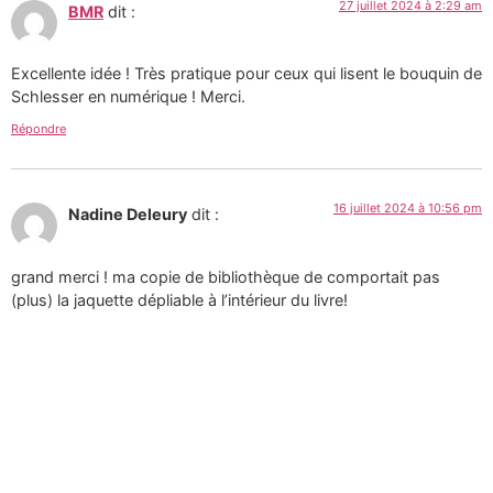
27 juillet 2024 à 2:29 am
BMR
dit :
Excellente idée ! Très pratique pour ceux qui lisent le bouquin de
Schlesser en numérique ! Merci.
Répondre
16 juillet 2024 à 10:56 pm
Nadine Deleury
dit :
grand merci ! ma copie de bibliothèque de comportait pas
(plus) la jaquette dépliable à l’intérieur du livre!
Répondre
Tous les textes et images de ce site sont la création de
Martin Paquin et sont mises à votre disposition selon
les termes de la
Licence Creative Commons 4.0
International
.
Pour une utilisation