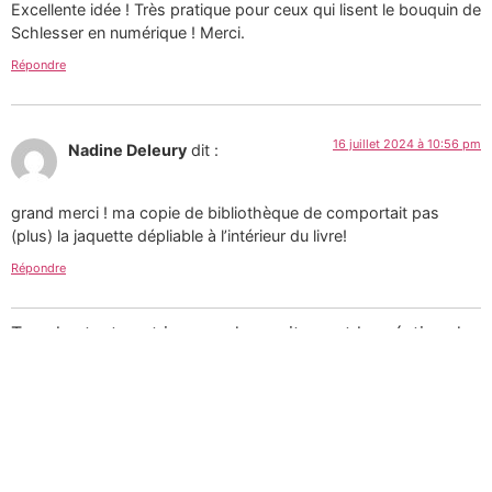
Excellente idée ! Très pratique pour ceux qui lisent le bouquin de
Schlesser en numérique ! Merci.
Répondre
16 juillet 2024 à 10:56 pm
Nadine Deleury
dit :
grand merci ! ma copie de bibliothèque de comportait pas
(plus) la jaquette dépliable à l’intérieur du livre!
Répondre
Tous les textes et images de ce site sont la création de
Martin Paquin et sont mises à votre disposition selon
les termes de la
Licence Creative Commons 4.0
International
.
Pour une utilisation
commerciale des photographies consultez mon
portfolio sur le site d’
Alamy
ou
laissez-moi un message