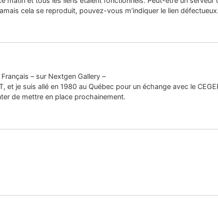
s ce matin et tous les liens étaient fonctionnels. Peut-être un serveu
amais cela se reproduit, pouvez-vous m’indiquer le lien défectueux
Français – sur Nextgen Gallery –
UT, et je suis allé en 1980 au Québec pour un échange avec le CEGEP
enter de mettre en place prochainement.