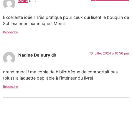
BMR
dit :
Excellente idée ! Très pratique pour ceux qui lisent le bouquin de
Schlesser en numérique ! Merci.
Répondre
16 juillet 2024 à 10:56 pm
Nadine Deleury
dit :
grand merci ! ma copie de bibliothèque de comportait pas
(plus) la jaquette dépliable à l’intérieur du livre!
Répondre
Tous les textes et images de ce site sont la création de
Martin Paquin et sont mises à votre disposition selon
les termes de la
Licence Creative Commons 4.0
International
.
Pour une utilisation