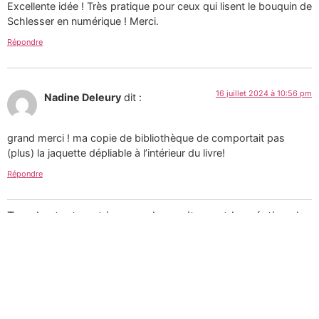
Excellente idée ! Très pratique pour ceux qui lisent le bouquin de
Schlesser en numérique ! Merci.
Répondre
16 juillet 2024 à 10:56 pm
Nadine Deleury
dit :
grand merci ! ma copie de bibliothèque de comportait pas
(plus) la jaquette dépliable à l’intérieur du livre!
Répondre
Tous les textes et images de ce site sont la création de
Martin Paquin et sont mises à votre disposition selon
les termes de la
Licence Creative Commons 4.0
International
.
Pour une utilisation
commerciale des photographies consultez mon
portfolio sur le site d’
Alamy
ou
laissez-moi un message