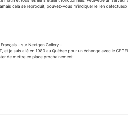
s ce matin et tous les liens étaient fonctionnels. Peut-être un serveu
amais cela se reproduit, pouvez-vous m’indiquer le lien défectueux
Français – sur Nextgen Gallery –
UT, et je suis allé en 1980 au Québec pour un échange avec le CEGEP
enter de mettre en place prochainement.