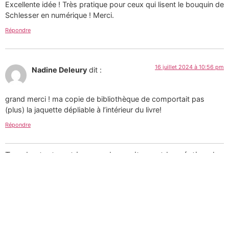
Excellente idée ! Très pratique pour ceux qui lisent le bouquin de
Schlesser en numérique ! Merci.
Répondre
16 juillet 2024 à 10:56 pm
Nadine Deleury
dit :
grand merci ! ma copie de bibliothèque de comportait pas
(plus) la jaquette dépliable à l’intérieur du livre!
Répondre
Tous les textes et images de ce site sont la création de
Martin Paquin et sont mises à votre disposition selon
les termes de la
Licence Creative Commons 4.0
International
.
Pour une utilisation
commerciale des photographies consultez mon
portfolio sur le site d’
Alamy
ou
laissez-moi un message