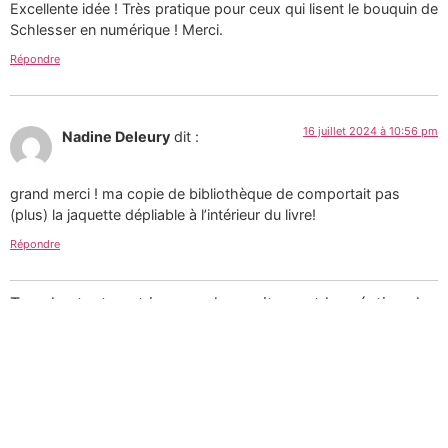
Excellente idée ! Très pratique pour ceux qui lisent le bouquin de
Schlesser en numérique ! Merci.
Répondre
16 juillet 2024 à 10:56 pm
Nadine Deleury
dit :
grand merci ! ma copie de bibliothèque de comportait pas
(plus) la jaquette dépliable à l’intérieur du livre!
Répondre
Tous les textes et images de ce site sont la création de
Martin Paquin et sont mises à votre disposition selon
les termes de la
Licence Creative Commons 4.0
International
.
Pour une utilisation
commerciale des photographies consultez mon
portfolio sur le site d’
Alamy
ou
laissez-moi un message