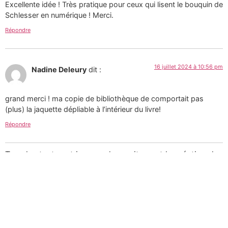
Excellente idée ! Très pratique pour ceux qui lisent le bouquin de
Schlesser en numérique ! Merci.
Répondre
16 juillet 2024 à 10:56 pm
Nadine Deleury
dit :
grand merci ! ma copie de bibliothèque de comportait pas
(plus) la jaquette dépliable à l’intérieur du livre!
Répondre
Tous les textes et images de ce site sont la création de
Martin Paquin et sont mises à votre disposition selon
les termes de la
Licence Creative Commons 4.0
International
.
Pour une utilisation
commerciale des photographies consultez mon
portfolio sur le site d’
Alamy
ou
laissez-moi un message