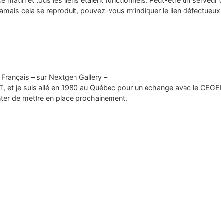
s ce matin et tous les liens étaient fonctionnels. Peut-être un serveu
amais cela se reproduit, pouvez-vous m’indiquer le lien défectueux
Français – sur Nextgen Gallery –
UT, et je suis allé en 1980 au Québec pour un échange avec le CEGEP
enter de mettre en place prochainement.