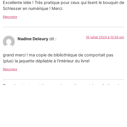
Excellente idée ! Très pratique pour ceux qui lisent le bouquin de
Schlesser en numérique ! Merci.
Répondre
16 juillet 2024 à 10:56 pm
Nadine Deleury
dit :
grand merci ! ma copie de bibliothèque de comportait pas
(plus) la jaquette dépliable à l’intérieur du livre!
Répondre
Tous les textes et images de ce site sont la création de
Martin Paquin et sont mises à votre disposition selon
les termes de la
Licence Creative Commons 4.0
International
.
Pour une utilisation
commerciale des photographies consultez mon
portfolio sur le site d’
Alamy
ou
laissez-moi un message