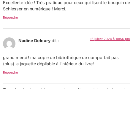
Excellente idée ! Très pratique pour ceux qui lisent le bouquin de
Schlesser en numérique ! Merci.
Répondre
16 juillet 2024 à 10:56 pm
Nadine Deleury
dit :
grand merci ! ma copie de bibliothèque de comportait pas
(plus) la jaquette dépliable à l’intérieur du livre!
Répondre
Tous les textes et images de ce site sont la création de
Martin Paquin et sont mises à votre disposition selon
les termes de la
Licence Creative Commons 4.0
International
.
Pour une utilisation
commerciale des photographies consultez mon
portfolio sur le site d’
Alamy
ou
laissez-moi un message