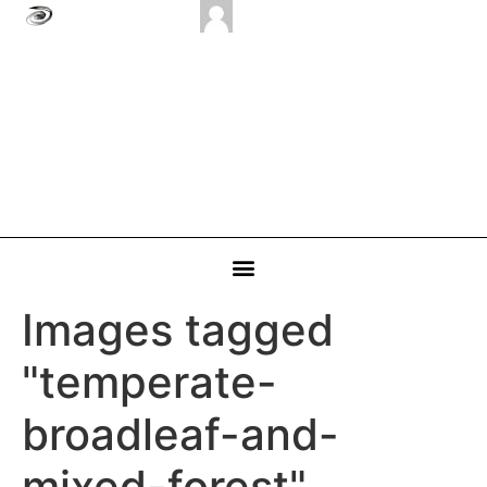
Images tagged
"temperate-
broadleaf-and-
mixed-forest"