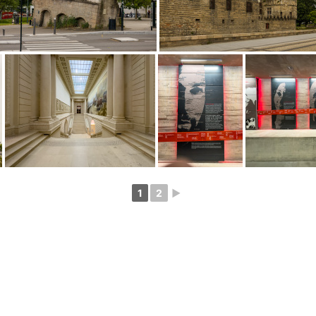
1
2
►