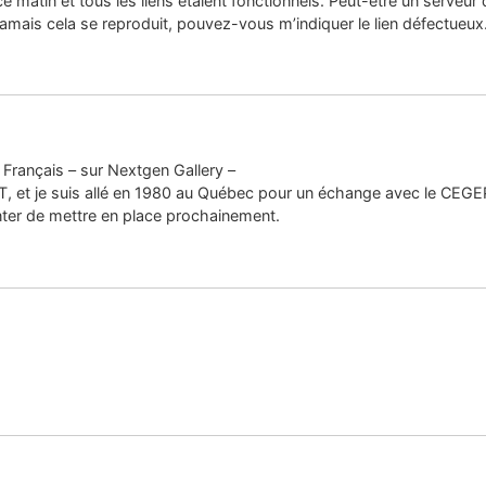
s ce matin et tous les liens étaient fonctionnels. Peut-être un serveu
amais cela se reproduit, pouvez-vous m’indiquer le lien défectueux
Français – sur Nextgen Gallery –
UT, et je suis allé en 1980 au Québec pour un échange avec le CEGEP
enter de mettre en place prochainement.